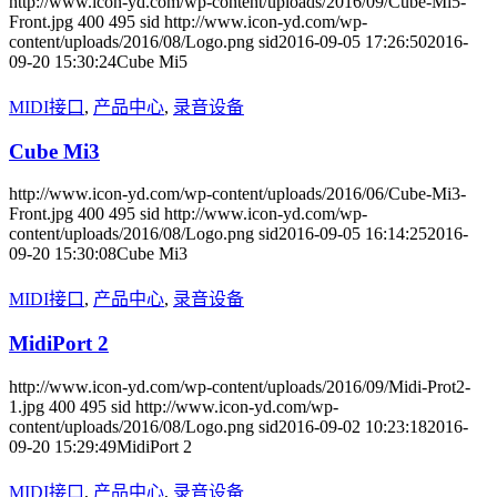
http://www.icon-yd.com/wp-content/uploads/2016/09/Cube-Mi5-
Front.jpg
400
495
sid
http://www.icon-yd.com/wp-
content/uploads/2016/08/Logo.png
sid
2016-09-05 17:26:50
2016-
09-20 15:30:24
Cube Mi5
MIDI接口
,
产品中心
,
录音设备
Cube Mi3
http://www.icon-yd.com/wp-content/uploads/2016/06/Cube-Mi3-
Front.jpg
400
495
sid
http://www.icon-yd.com/wp-
content/uploads/2016/08/Logo.png
sid
2016-09-05 16:14:25
2016-
09-20 15:30:08
Cube Mi3
MIDI接口
,
产品中心
,
录音设备
MidiPort 2
http://www.icon-yd.com/wp-content/uploads/2016/09/Midi-Prot2-
1.jpg
400
495
sid
http://www.icon-yd.com/wp-
content/uploads/2016/08/Logo.png
sid
2016-09-02 10:23:18
2016-
09-20 15:29:49
MidiPort 2
MIDI接口
,
产品中心
,
录音设备