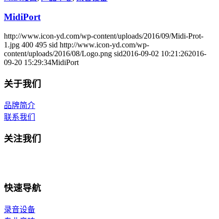
MidiPort
http://www.icon-yd.com/wp-content/uploads/2016/09/Midi-Prot-
1.jpg
400
495
sid
http://www.icon-yd.com/wp-
content/uploads/2016/08/Logo.png
sid
2016-09-02 10:21:26
2016-
09-20 15:29:34
MidiPort
关于我们
品牌简介
联系我们
关注我们
快速导航
录音设备