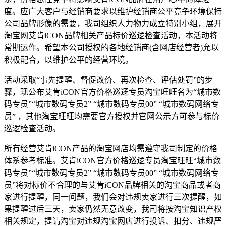
度。应广大客户与经销商要求以维护经销商公平竟争环境保持
公司品牌形像的需要，我司组织人力物力成立特别小组，展开
淘宝网艾肯iCON品牌相关产品标价巡逻检查活动，本活动将
常期运作。希望本公司授权的各地经销商(含网店经营者)允以
积极配合，以维护公平的经营环境。
活动采取“事先提醒、督促改价、再次检查、评估处罚”的步
骤，现公布艾肯iCON官方价格巡逻专员淘宝旺旺名为“城市数
码专员”“城市数码专员2” “城市数码专员00” “城市数码网络专
员” ，其他淘宝旺旺均需要官方授权并官网公示方可参与标价
巡逻检查活动。
所有经营艾肯iCON产品的淘宝网店均需遵守我司制定的价格
体系参考标准。艾肯iCON官方价格巡逻专员淘宝旺旺“城市数
码专员”“城市数码专员2” “城市数码专员00” “城市数码网络专
员”将对标价不合理的与艾肯iCON品牌相关的淘宝商品或者商
家进行提醒，同一问题，我们会对违规卖家进行三次提醒，如
果提醒过后三天，卖家仍然无意改变，我司将按淘宝知识产权
相关规定，提请淘宝对违规淘宝网店进行投诉、扣分、违规严