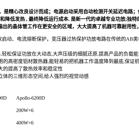
，是精心改良设计而成；
电源启动采用自动检测开关延迟电路；
低发热 , 最终降低运行成本. 是新一代的卓越专业功放;
独特
输出的晶体管工作在更安全的区域，大大提高了机器可靠耐用性，
软启动、电流熔断保护，变压器过热保护功放电路在传统的AB
器,轻松保证功放在大动态,大声压级的细腻还原,提高产品的负载
用的高密度铝材散热器,能轻易的把机器工作温度降到最底,保证
极大的提高了散热效率和稳定性
立体的三维形态空间,给人强烈的视觉动感
00D
Apollo-6200D
200W×6
400W×6