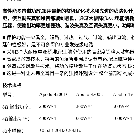
高性能多声道功放,采用最新的整机优化技术和先进的线路设计
电，使互调失真和噪音都减到最低，通过大幅降低AC电能消耗和降
压器，使输出功率更加强劲、谐波失真及互调失真更小，功率
■ 保护功能一应俱全，短路、过热、过载、过流、输出直流、
廷伸性极好，是不可多得的专业发烧级电路
■ 采用3个大耐压电源桥堆,配上航空使用的高密度铝格大散热
■ 高密度散热技术，特有的恒温智能温度调节电路,配上航空使
■ 隧道式冷风散热技术，将功放模块散热工作在隧道式状态,
■ 这是一种让人完全耳目一亲的独特外观设计,整个前部结构成
技术规格
Apollo-4200D
Apollo-4300D
Apollo-45
型号：
200W×4
300W×4
500W×4
8Ω 输出功率：
400W×4
600W×4
1000W×4
4Ω输出功率：
±0.5dB,20Hz+20kHz
频率响应：