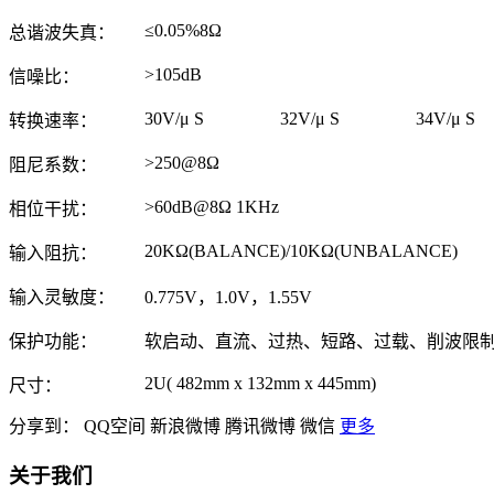
≤0.05%8Ω
总谐波失真：
>105dB
信噪比：
30V/μ S
32V/μ S
34V/μ S
转换速率：
>250@8Ω
阻尼系数：
>60dB@8Ω 1KHz
相位干扰：
20KΩ(BALANCE)/10KΩ(UNBALANCE)
输入阻抗：
输入灵敏度：
0.775V，1.0V，1.55V
保护功能：
软启动、直流、过热、短路、过载、削波限
2U( 482mm x 132mm x 445mm)
尺寸：
分享到：
QQ空间
新浪微博
腾讯微博
微信
更多
关于我们