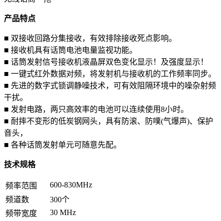
产品特点
■ 双接收回路分集接收，有效排除接收死点影响。
■ 接收机具有话筒电池电量监视功能。
■ 话筒发射信号接收机液晶屏双色变化显示！及强度显示！
■ 一键式红外数据对频，将发射机与接收机的工作频率同步。
■ 先进的数字式锁调静噪技术，可有效阻隔环境中的噪杂射频
干扰。
■ 发射电路，两只高效率的电池可以连续使用8小时。
■ 耐摔不变形的低炭钢网头，具有防滚、防噗(气爆声)、保护
音头，
■ 各种话筒发射单元可随意先配。
技术规格
600-830MHz
频率范围
频道数
300个
30 MHz
频带宽度