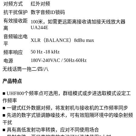
对频方式
红外对频
抗干扰保护
数字音频ID锁码
有效接收距
100米，如需更远距离接收请加接天线放大器
UA244E
离
音频输出电
XLR（BALANCE）8dBu max
平
50 Hz -18 kHz
频率响应
180V-240VAC / 50Hz-60Hz
电源
无线话筒一拖二/四/八
产品特点
■ UHF800个频率点可选用，群组模式或步进选取模式设定工
作频率
■ 一键式红外数据对频，将发射机与接收机的工作频率同步
■ 先进的数字式锁调静噪技术，可有效阻隔环境中的噪杂射频
干扰
■ 具有高低发射功率转换，应对不同使用场合