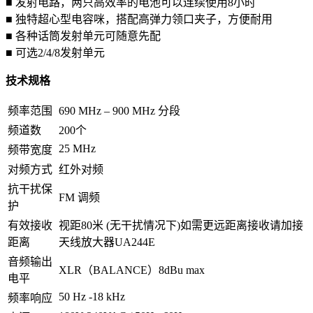
■ 发射电路，两只高效率的电池可以连续使用8小时
■ 独特超心型电容咪，搭配高弹力领口夹子，方便耐用
■ 各种话筒发射单元可随意先配
■ 可选2/4/8发射单元
技术规格
频率范围
690 MHz – 900 MHz 分段
频道数
200个
25 MHz
频带宽度
对频方式
红外对频
抗干扰保
FM 调频
护
有效接收
视距80米 (无干扰情况下)如需更远距离接收请加接
距离
天线放大器UA244E
音频输出
XLR（BALANCE）8dBu max
电平
50 Hz -18 kHz
频率响应